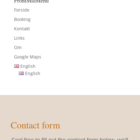
FrontMidMenu
Forside
Booking
Kontakt
Links
Om
Google Maps
English
English
Contact form
Feel free to fill out the contact form below, we’ll